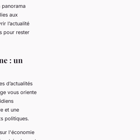
un panorama
lies aux
r l’actualité
s pour rester
ne : un
s d’actualités
age vous oriente
idiens
re et une
s politiques.
 sur l'économie