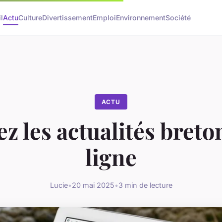
l
Actu
Culture
Divertissement
Emploi
Environnement
Société
ACTU
z les actualités bret
ligne
Lucie
•
20 mai 2025
•
3 min de lecture