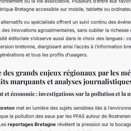
ironnement ou la vie associative. Plusieurs d’entre eux favo
rique Bretagne accessible sur mobile, tablette ou ordinateu
alternatifs ou spécialisés offrent un suivi continu des événe
u des innovations agroalimentaires, sans oublier la richesse
sité éditoriale s’observe aussi dans le choix des langues : cer
rsion bretonne, élargissant ainsi l’accès à l’information br
générations et tous les profils d’usagers.
 des grands enjeux régionaux par les mé
aits marquants et analyses journalistique
et économie : investigations sur la pollution et la 
 breton
met en lumière des sujets sensibles liés à l’environn
 que la pollution des eaux par les PFAS autour de Rostrenen
 Les
reportages Bretagne
révèlent la pression sur le bocag