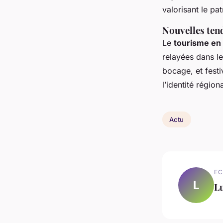
valorisant le pa
Nouvelles ten
Le
tourisme en
relayées dans le
bocage, et festi
l’identité région
Actu
EC
L
L