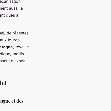
écanisation
nent aussi la
ent dues à
mel, de récentes
taux lourds.
retagne
, réveille
tique, tandis
issante des sols
let
angue et des