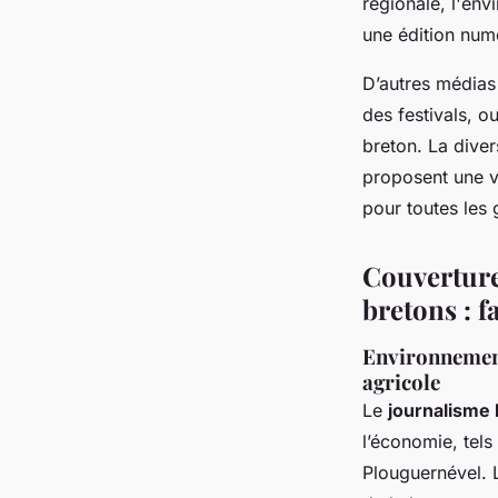
régionale, l'env
une édition numé
D’autres médias 
des festivals, o
breton. La diver
proposent une ve
pour toutes les 
Couverture
bretons : f
Environnement 
agricole
Le
journalisme
l’économie, tels
Plouguernével.