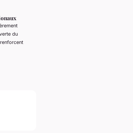
gionaux
ièrement
verte du
 renforcent