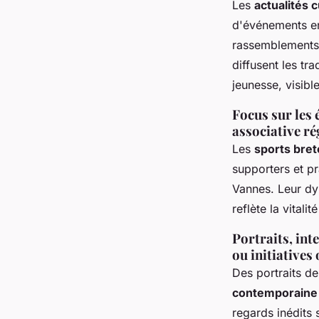
Les
actualités 
d'événements e
rassemblements 
diffusent les tr
jeunesse, visibl
Focus sur les 
associative ré
Les
sports bre
supporters et pr
Vannes. Leur dy
reflète la vitali
Portraits, int
ou initiatives
Des portraits de
contemporaine
regards inédits 