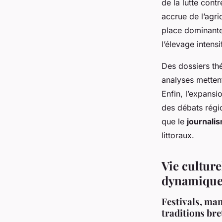
de la lutte cont
accrue de l’agri
place dominante
l’élevage intensi
Des dossiers thé
analyses mettent
Enfin, l’expansi
des débats régio
que le
journali
littoraux.
Vie culture
dynamique 
Festivals, mani
traditions br