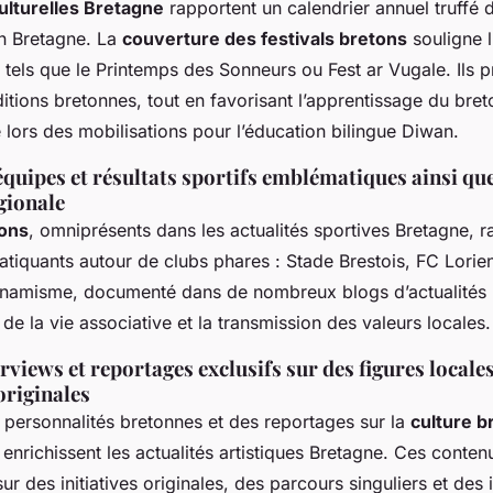
culturelles Bretagne
rapportent un calendrier annuel truffé d
n Bretagne. La
couverture des festivals bretons
souligne 
tels que le Printemps des Sonneurs ou Fest ar Vugale. Ils p
aditions bretonnes, tout en favorisant l’apprentissage du bret
e lors des mobilisations pour l’éducation bilingue Diwan.
équipes et résultats sportifs emblématiques ainsi que
gionale
tons
, omniprésents dans les actualités sportives Bretagne, 
atiquants autour de clubs phares : Stade Brestois, FC Lorie
namisme, documenté dans de nombreux blogs d’actualités 
té de la vie associative et la transmission des valeurs locales.
erviews et reportages exclusifs sur des figures locale
 originales
 personnalités bretonnes et des reportages sur la
culture b
enrichissent les actualités artistiques Bretagne. Ces conten
sur des initiatives originales, des parcours singuliers et des