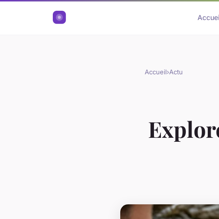
Accuei
Accueil
›
Actu
Explore