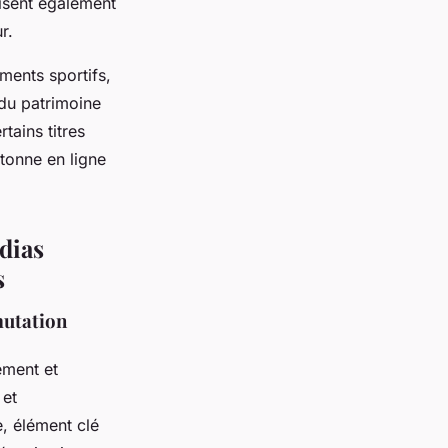
risent également
r.
ments sportifs,
 du patrimoine
tains titres
etonne en ligne
dias
s
mutation
ement et
 et
e, élément clé