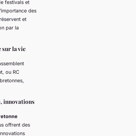
e festivals et
l’importance des
réservent et
on par la
 sur la vie
rassemblent
nt, ou RC
bretonnes,
s, innovations
retonne
us offrent des
 innovations