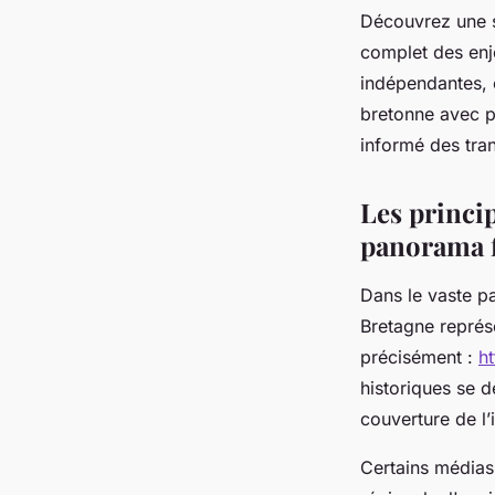
Découvrez une s
complet des enj
indépendantes, 
bretonne avec pr
informé des tran
Les princip
panorama f
Dans le vaste p
Bretagne représe
précisément :
ht
historiques se d
couverture de l’
Certains médias