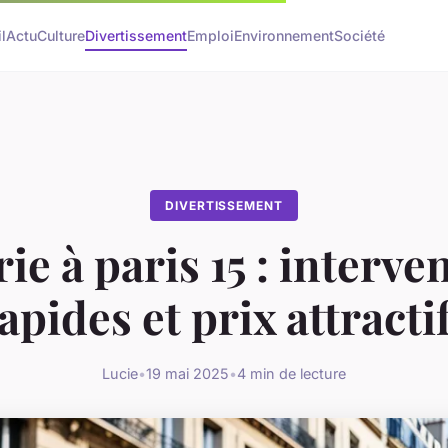
l
Actu
Culture
Divertissement
Emploi
Environnement
Société
DIVERTISSEMENT
rie à paris 15 : interve
apides et prix attracti
Lucie
•
19 mai 2025
•
4 min de lecture