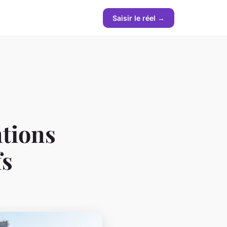
Saisir le réel →
ntions
fs