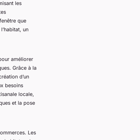
misant les
tes
 fenêtre que
l’habitat, un
 pour améliorer
ques. Grâce à la
création d’un
ux besoins
isanale locale,
iques et la pose
t commerces. Les