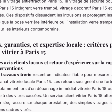
le vitrage antieffraction Paris 15, le vitrage de sécurité pou
Paris 15 intègrent verre trempé, vitrage décoratif Paris 15 et
iés. Ces dispositifs dissuadent les intrusions et protègent le
 que la pose verrière intérieure ou l’installation verre trempé
ur les intérieurs contemporains.
s, garanties, et expertise locale : critères
vitrier à Paris 15
 avis clients locaux et retour d’expérience sur la rap
terventions
 travaux vitrerie
restent un indicateur fiable pour mesurer la
sanat vitrerie locale Paris 15. Les retours soulignent une fort
otamment lors d’un dépannage immédiat vitrerie Paris 15 o
e à des vitres cassées. Un service client vitrier Paris 15 attent
brisée, rassure sur chaque prestation, des simples vitrages 
ns cadres vitrés.