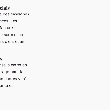
élais
leures enseignes
ances. Les
facture
tre sur mesure
as d’entretien
es
nseils entretien
trage pour la
on cadres vitrés
urité et