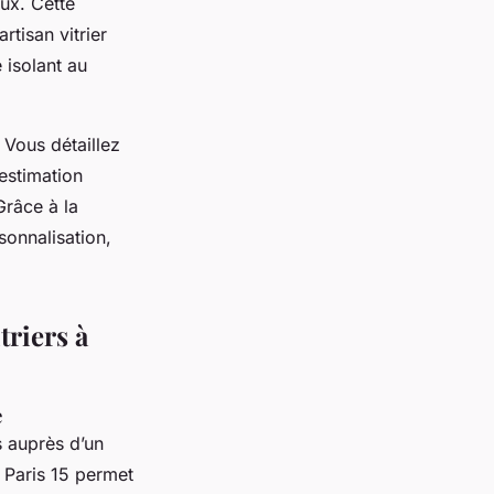
eux. Cette
artisan vitrier
 isolant au
 Vous détaillez
estimation
Grâce à la
sonnalisation,
triers à
e
s auprès d’un
e Paris 15 permet