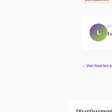
EC
L
L
← Voir tous les 
Divertissement