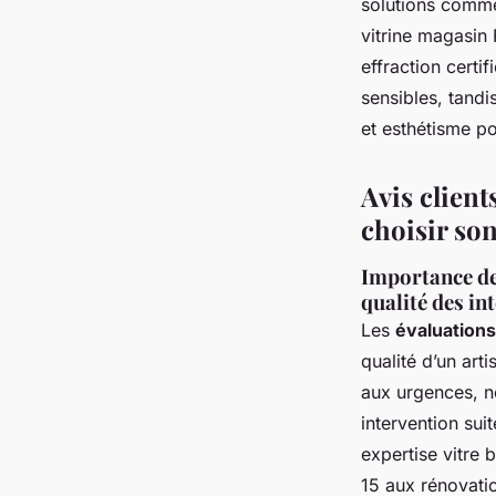
solutions comme 
vitrine magasin 
effraction certif
sensibles, tandis
et esthétisme po
Avis client
choisir son 
Importance des
qualité des in
Les
évaluations
qualité d’un arti
aux urgences, n
intervention suit
expertise vitre 
15 aux rénovatio