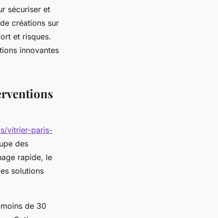
ur sécuriser et
 de créations sur
rt et risques.
tions innovantes
erventions
is/vitrier-paris-
oupe des
nage rapide, le
es solutions
en moins de 30