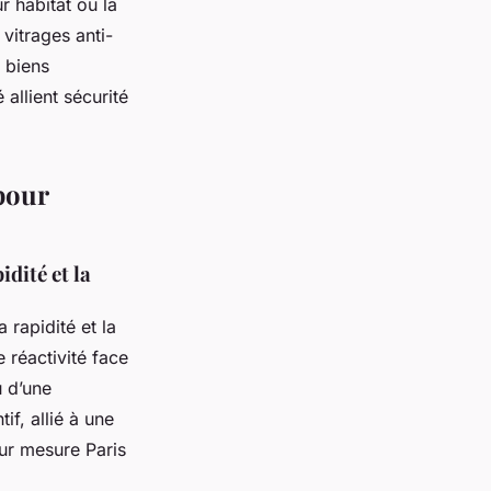
r habitat ou la
 vitrages anti-
s biens
 allient sécurité
 pour
idité et la
 rapidité et la
e réactivité face
u d’une
if, allié à une
sur mesure Paris