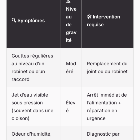
⚠️
Nive
au
🛠️ Intervention
🔍 Symptômes
de
requise
grav
ité
Gouttes régulières
au niveau d’un
Mod
Remplacement du
robinet ou d’un
éré
joint ou du robinet
raccord
Jet d’eau visible
Arrêt immédiat de
sous pression
Élev
l’alimentation +
(souvent dans une
é
réparation en
cloison)
urgence
Odeur d’humidité,
Diagnostic par