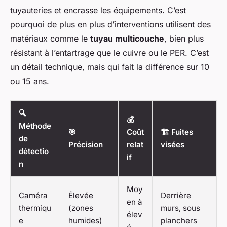
tuyauteries et encrasse les équipements. C’est
pourquoi de plus en plus d’interventions utilisent des
matériaux comme le
tuyau multicouche
, bien plus
résistant à l’entartrage que le cuivre ou le PER. C’est
un détail technique, mais qui fait la différence sur 10
ou 15 ans.
🔍
💰
Méthode
🎯
Coût
🏗️ Fuites
de
Précision
relat
visées
détectio
if
n
Moy
Caméra
Élevée
Derrière
en à
thermiqu
(zones
murs, sous
élev
e
humides)
planchers