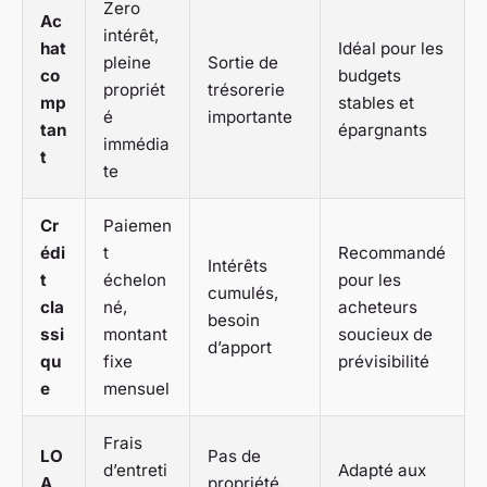
Zero
Ac
intérêt,
hat
Idéal pour les
pleine
Sortie de
co
budgets
propriét
trésorerie
mp
stables et
é
importante
tan
épargnants
immédia
t
te
Cr
Paiemen
édi
t
Recommandé
Intérêts
t
échelon
pour les
cumulés,
cla
né,
acheteurs
besoin
ssi
montant
soucieux de
d’apport
qu
fixe
prévisibilité
e
mensuel
Frais
LO
Pas de
d’entreti
Adapté aux
A
propriété,