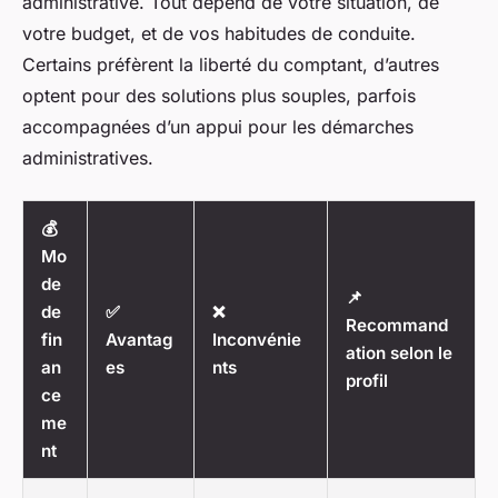
administrative. Tout dépend de votre situation, de
votre budget, et de vos habitudes de conduite.
Certains préfèrent la liberté du comptant, d’autres
optent pour des solutions plus souples, parfois
accompagnées d’un appui pour les démarches
administratives.
💰
Mo
de
📌
de
✅
❌
Recommand
fin
Avantag
Inconvénie
ation selon le
an
es
nts
profil
ce
me
nt